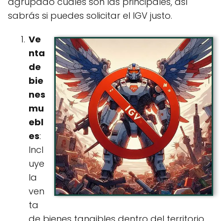
agrupado cuales son las principales, así
sabrás si puedes solicitar el IGV justo.
Ve
nta
de
bie
nes
mu
ebl
es
:
Incl
uye
la
ven
ta
de bienes tangibles dentro del territorio