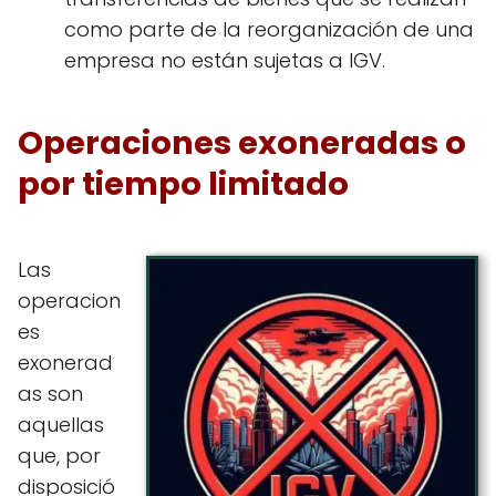
como parte de la reorganización de una
empresa no están sujetas a IGV.
Operaciones exoneradas o
por tiempo limitado
Las
operacion
es
exonerad
as son
aquellas
que, por
disposició